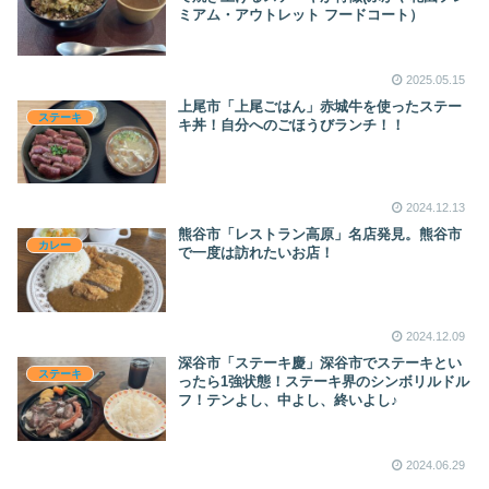
ミアム・アウトレット フードコート）
2025.05.15
上尾市「上尾ごはん」赤城牛を使ったステー
ステーキ
キ丼！自分へのごほうびランチ！！
2024.12.13
熊谷市「レストラン高原」名店発見。熊谷市
カレー
で一度は訪れたいお店！
2024.12.09
深谷市「ステーキ慶」深谷市でステーキとい
ステーキ
ったら1強状態！ステーキ界のシンボリルドル
フ！テンよし、中よし、終いよし♪
2024.06.29