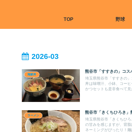
TOP
野球
2026-03
熊谷市「すすきの」コス
海鮮丼
埼玉県熊谷市「すすきの」
丼は味噌汁、小鉢、コーヒ
かつセットも是非食べて見
熊谷市「きくちひろき」
ラーメン
埼玉県熊谷市「きくちひろ
の甘みを感じますが、背脂
ネーミングがぴったり！麺