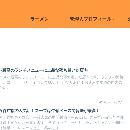
ラーメン
管理人プロフィール
パ最高のランチメニューに上品な落ち着いた店内
コスパ最高のランチメニューに上品な落ち着いた店内です。ランチの海鮮
ー、コーヒーゼリーもついて880円とかなりお得！お店おすすめの鹿肉の
たい。
2026.03.27
熊谷屈指の人気店！スープは牛骨ベースで旨味が最高！
き」屈指の人気店！一番人気の中間醤油らーめんは、スープが背脂と牛骨
は多すぎないため重すぎず、そでれいてしっかりコクがありまざに中間の
は細麺でこのスープとよく絡みます。