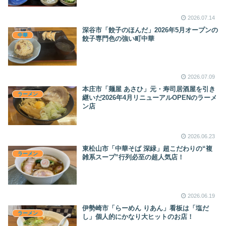
2026.07.14
深谷市「餃子のほんだ」2026年5月オープンの
中華
餃子専門色の強い町中華
2026.07.09
本庄市「麺屋 あさひ」元・寿司居酒屋を引き
ラーメン
継いだ2026年4月リニューアルOPENのラーメ
ン店
2026.06.23
東松山市「中華そば 深緑」超こだわりの“複
ラーメン
雑系スープ”行列必至の超人気店！
2026.06.19
伊勢崎市「らーめん りあん」看板は「塩だ
ラーメン
し」個人的にかなり大ヒットのお店！