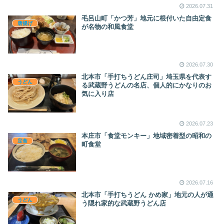
2026.07.31
毛呂山町「かつ芳」地元に根付いた自由定食
唐揚げ
が名物の和風食堂
2026.07.30
北本市「手打ちうどん庄司」埼玉県を代表す
うどん
る武蔵野うどんの名店、個人的にかなりのお
気に入り店
2026.07.23
本庄市「食堂モンキー」地域密着型の昭和の
定食
町食堂
2026.07.16
北本市「手打ちうどん かめ家」地元の人が通
うどん
う隠れ家的な武蔵野うどん店