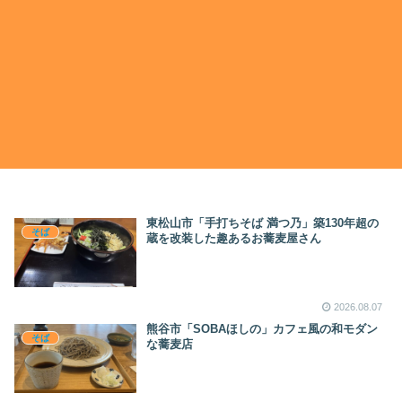
東松山市「手打ちそば 満つ乃」築130年超の
そば
蔵を改装した趣あるお蕎麦屋さん
2026.08.07
熊谷市「SOBAほしの」カフェ風の和モダン
そば
な蕎麦店