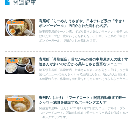
関連記事
寄居町「らーめん うさぎや」日本テレビ系の「幸せ！
ラーメン
ボンビーガール」で紹介された隠れた名店。
埼玉県寄居町ラーメン店。ずばり日本人好みのラーメン！煮干しの
効いたスープは一度味わうと忘れらない。日本テレビ系の「幸せ！
ボンビーガール」で紹介された隠れた名店。
寄居町「昇龍飯店」昔ながらの町の中華屋さんの味！常
中華
連さんが多いのが分かる美味しさと豊富なメニュー♪
埼玉県寄居町「昇龍飯店」常連さんが多いのが分かる美味しさと豊
富なメニュー♪のれんをくぐって店内に入ると、地元の人と思われ
る年配の方や、作業着を着た量をたくさん食べそうな方など色々な
人達で賑わっています。
寄居PA（上り）「フードコート」関越自動車道で唯一
ラーメン
シャワー施設を併設するパーキングエリア
関越道寄居PA（上り）2021年12月22日にリニューアルオープン
したフードコート。関越自動車道で唯一シャワー施設を併設するパ
ーキングエリアです。