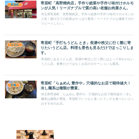
寄居町「高野精肉店」手作り総菜や手作り味付けホルモ
寄居町
ンが人気！リーズナブルで質の高い老舗お肉屋さん。
埼玉県寄居町「高野精肉店」手作り総菜や手作り味付けホルモンが
人気！揚げ立ての総菜はやっぱり最高！リーズナブルな価格でぜひ
リピートしたい。
寄居町「手打ちうどん とき」長瀞や秩父に行く際に寄
うどん
りたいうどん店。料理も景色も見るだけでほっこりしま
す。
寄居町にあるうどん店。長瀞や秩父に行く際にはよって外れのない
うどん店。食事だけではなくお店のロケーションも最高。
寄居町「らぁめん 豊作や」穴場的なお店で期待値大！
定食
冷し麺系は種類が豊富。
埼玉県寄居町「らぁめん 豊作や」穴場的なお店で期待値大！冷し
麺系は種類が豊富。寄居町でいつもと違ったランチを食べたい人へ
おすすめのお店。