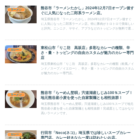
熊谷市「ラーメンたかし」2024年12月7日オープン後す
ラーメン
ぐに人気になった二郎系ラーメン店。
埼玉県熊谷市「ラーメンたかし」2024年12月7日オープン後すぐ
に人気になった二郎系ラーメン店。特に豚肉がトロトロで美味しい
と評判。ニンニク、ヤサイ、アブラなどのトッピングが無料で選べ
ます。
東松山市「りこ坊 高坂店」多彩なカレーの種類、辛
カレー
さ・量・トッピングの自由カスタムが魅力のカレー専門
店
埼玉県東松山市「りこ坊 高坂店」多彩なカレーの種類（欧風／イ
ンド／スープ／イエロー）、辛さ・量・トッピングの自由カスタム
が魅力のカレー専門店。
熊谷市「らーめん埜唄」宍道湖産しじみ100％スープ！
ラーメン
地元熊谷産小麦を使った自家製麺とも相性抜群！
埼玉県熊谷市「らーめん埜唄」宍道湖産しじみ100％スープで地元
熊谷産小麦を使った自家製麺とも相性抜群！完成度としてはかなり
高いラーメンです。
行田市「Neco(ネコ)」埼玉県では珍しいスープカレー
カレー
専門店。カレー好きなら一度は訪れたいお店。