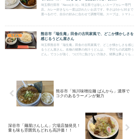
埼玉県行田市「Neco(ネコ)」埼玉県では珍しいスープカレー専門
店。カレー好きなら一度は訪れたいお店です。辛さは0から30まで
選べるので、自分の好みに合わせて調整可能。スープは、トマトス
ープ、ココナッツスープ、和風スープの3種類から選べる。
熊谷市「瑞生庵」田舎の古民家風で、どこか懐かしさを
うどん
感じるうどん屋さん
埼玉県熊谷市「瑞生庵」田舎の古民家風で、どこか懐かしさを感じ
るうどん屋さん。名物の猪豚の肉汁うどんは、「手打ちの武蔵野う
どん」でコシが強く、つけ汁に負けない力強さ。猪豚は豚よりもコ
ク深く、旨味がギュッと詰まっている印象です。
熊谷市「旭川味噌拉麺 ばんから」濃厚で
コクのあるラーメンが魅力
深谷市「麺屋けんしん」穴場店舗発見！
量も味も雰囲気もどれも高評価！！