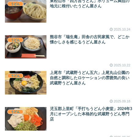
東松山市「四方吉うどん」ボリューム満点の
うどん
地元に根付いたうどん屋さん
2025.10.24
熊谷市「瑞生庵」田舎の古民家風で、どこか
うどん
懐かしさを感じるうどん屋さん
2025.10.22
上尾市「武蔵野うどん五六」上尾丸山公園の
うどん
自然と調和したロケーションの雰囲気の良い
武蔵野うどん屋さん
2025.09.18
児玉郡上里町「手打ちうどん小麦堂」2024年3
うどん
月にオープンした本格的な武蔵野うどん専門
店