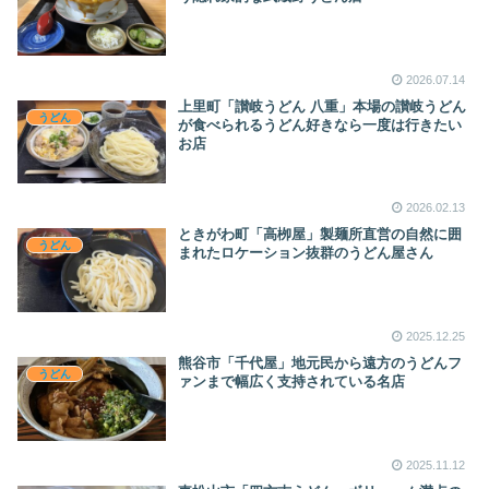
2026.07.14
上里町「讃岐うどん 八重」本場の讃岐うどん
うどん
が食べられるうどん好きなら一度は行きたい
お店
2026.02.13
ときがわ町「高栁屋」製麺所直営の自然に囲
うどん
まれたロケーション抜群のうどん屋さん
2025.12.25
熊谷市「千代屋」地元民から遠方のうどんフ
うどん
ァンまで幅広く支持されている名店
2025.11.12