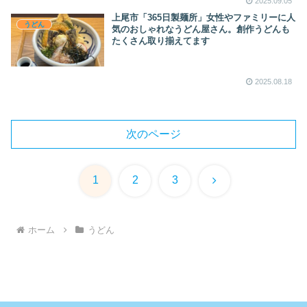
2025.09.05
上尾市「365日製麺所」女性やファミリーに人
うどん
気のおしゃれなうどん屋さん。創作うどんも
たくさん取り揃えてます
2025.08.18
次のページ
次
1
2
3
へ
ホーム
うどん